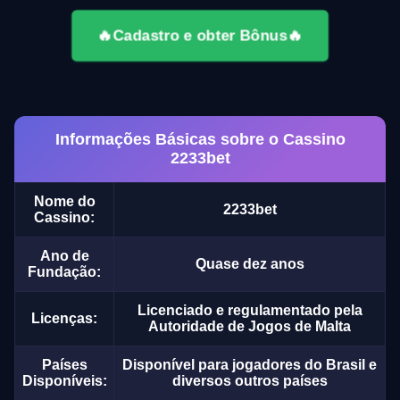
🔥Cadastro e obter Bônus🔥
Informações Básicas sobre o Cassino
2233bet
Nome do
2233bet
Cassino:
Ano de
Quase dez anos
Fundação:
Licenciado e regulamentado pela
Licenças:
Autoridade de Jogos de Malta
Países
Disponível para jogadores do Brasil e
Disponíveis:
diversos outros países