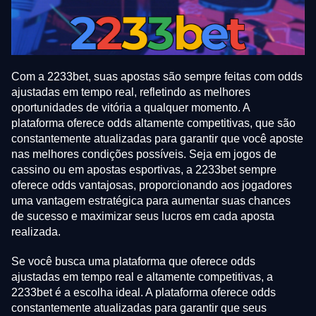
Com a 2233bet, suas apostas são sempre feitas com odds
ajustadas em tempo real, refletindo as melhores
oportunidades de vitória a qualquer momento. A
plataforma oferece odds altamente competitivas, que são
constantemente atualizadas para garantir que você aposte
nas melhores condições possíveis. Seja em jogos de
cassino ou em apostas esportivas, a 2233bet sempre
oferece odds vantajosas, proporcionando aos jogadores
uma vantagem estratégica para aumentar suas chances
de sucesso e maximizar seus lucros em cada aposta
realizada.
Se você busca uma plataforma que oferece odds
ajustadas em tempo real e altamente competitivas, a
2233bet é a escolha ideal. A plataforma oferece odds
constantemente atualizadas para garantir que seus