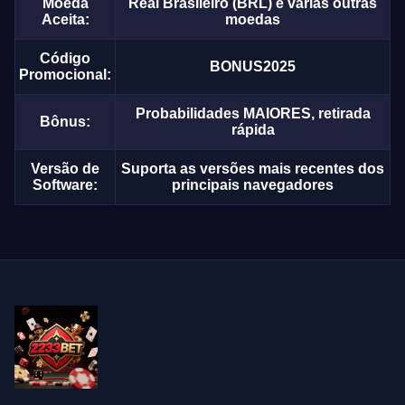
Moeda
Real Brasileiro (BRL) e várias outras
Aceita:
moedas
Código
BONUS2025
Promocional:
Probabilidades MAIORES, retirada
Bônus:
rápida
Versão de
Suporta as versões mais recentes dos
Software:
principais navegadores