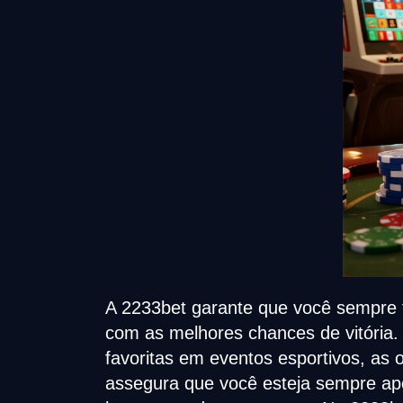
A 2233bet garante que você sempre t
com as melhores chances de vitória.
favoritas em eventos esportivos, as 
assegura que você esteja sempre ap