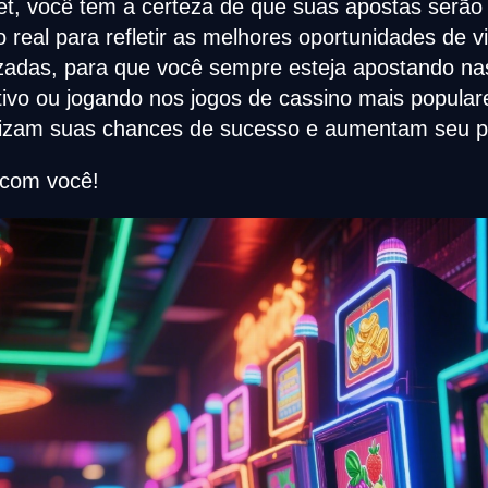
t, você tem a certeza de que suas apostas serão 
real para refletir as melhores oportunidades de vi
zadas, para que você sempre esteja apostando na
vo ou jogando nos jogos de cassino mais populare
zam suas chances de sucesso e aumentam seu pot
 com você!