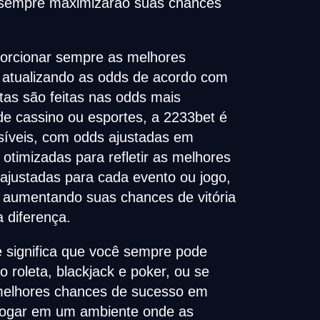
s sempre maximizarão suas chances
porcionar sempre as melhores
 atualizando as odds de acordo com
tas são feitas nas odds mais
e cassino ou esportes, a 2233bet é
síveis, com odds ajustadas em
otimizadas para refletir as melhores
ajustadas para cada evento ou jogo,
, aumentando suas chances de vitória
 diferença.
 significa que você sempre pode
 roleta, blackjack e poker, ou se
 melhores chances de sucesso em
jogar em um ambiente onde as