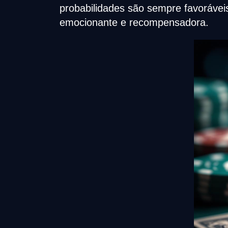
probabilidades são sempre favorávei
emocionante e recompensadora.