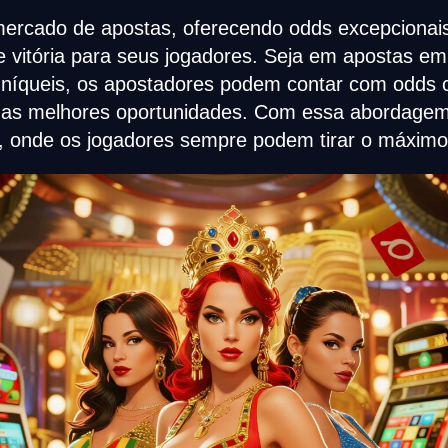
 mercado de apostas, oferecendo odds excepcionai
e vitória para seus jogadores. Seja em apostas e
a-níqueis, os apostadores podem contar com odds
tir as melhores oportunidades. Com essa abordage
, onde os jogadores sempre podem tirar o máximo