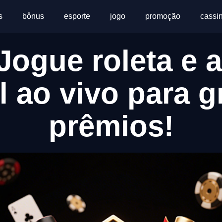
s
bônus
esporte
jogo
promoção
cassi
Jogue roleta e 
l ao vivo para 
prêmios!