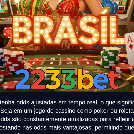
enha odds ajustadas em tempo real, o que signif
 Seja em um jogo de cassino como poker ou rolet
odds são constantemente atualizadas para refletir
ostando nas odds mais vantajosas, permitindo que